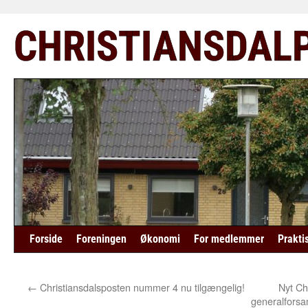
Hop
CHRISTIANSDAL
til
indhold
Forside
Foreningen
Økonomi
For medlemmer
Prakti
←
Christiansdalsposten nummer 4 nu tilgængelig!
Nyt Ch
generalforsa