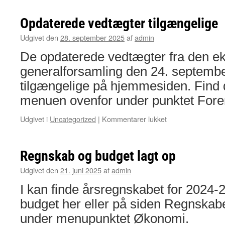
fra
ekstraordinær
Opdaterede vedtægter tilgængelige
generalforsamling
Udgivet den
28. september 2025
af
admin
De opdaterede vedtægter fra den e
generalforsamling den 24. septembe
tilgængelige på hjemmesiden. Find d
menuen ovenfor under punktet Fore
til
Udgivet i
Uncategorized
|
Kommentarer lukket
Opdaterede
vedtægter
tilgængelige
Regnskab og budget lagt op
Udgivet den
21. juni 2025
af
admin
I kan finde årsregnskabet for 2024-25
budget her eller på siden Regnskab
under menupunktet Økonomi.