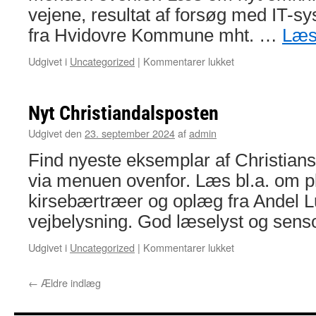
vejene, resultat af forsøg med IT-s
fra Hvidovre Kommune mht. …
Læs
til
Udgivet i
Uncategorized
|
Kommentarer lukket
Efterårets
udgave
af
Nyt Christiandalsposten
Christiansdalpost
Udgivet den
23. september 2024
af
admin
Find nyeste eksemplar af Christians
via menuen ovenfor. Læs bl.a. om pl
kirsebærtræer og oplæg fra Andel 
vejbelysning. God læselyst og sen
til
Udgivet i
Uncategorized
|
Kommentarer lukket
Nyt
Christiandalspost
←
Ældre indlæg