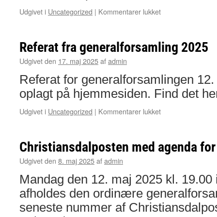
til
Udgivet i
Uncategorized
|
Kommentarer lukket
Regnskab
og
budget
Referat fra generalforsamling 2025
lagt
op
Udgivet den
17. maj 2025
af
admin
Referat for generalforsamlingen 12.
oplagt på hjemmesiden. Find det he
til
Udgivet i
Uncategorized
|
Kommentarer lukket
Referat
fra
generalforsamling
Christiansdalposten med agenda for
2025
Udgivet den
8. maj 2025
af
admin
Mandag den 12. maj 2025 kl. 19.00 i
afholdes den ordinære generalforsa
seneste nummer af Christiansdalpost