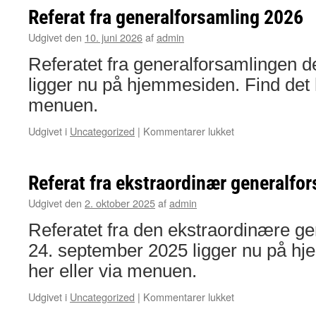
Referat fra generalforsamling 2026
Udgivet den
10. juni 2026
af
admin
Referatet fra generalforsamlingen 
ligger nu på hjemmesiden. Find det h
menuen.
til
Udgivet i
Uncategorized
|
Kommentarer lukket
Referat
fra
generalforsamling
Referat fra ekstraordinær generalfo
2026
Udgivet den
2. oktober 2025
af
admin
Referatet fra den ekstraordinære g
24. september 2025 ligger nu på hj
her eller via menuen.
til
Udgivet i
Uncategorized
|
Kommentarer lukket
Referat