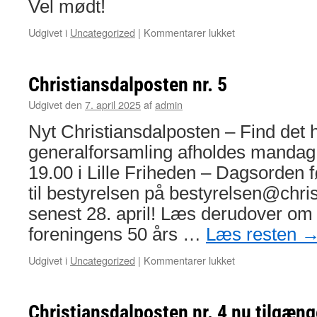
Vel mødt!
til
Udgivet i
Uncategorized
|
Kommentarer lukket
Christiansdalpost
med
agenda
Christiansdalposten nr. 5
for
generalforsamling
Udgivet den
7. april 2025
af
admin
Nyt Christiansdalposten – Find det 
generalforsamling afholdes mandag 
19.00 i Lille Friheden – Dagsorden f
til bestyrelsen på bestyrelsen@chri
senest 28. april! Læs derudover om
foreningens 50 års …
Læs resten
til
Udgivet i
Uncategorized
|
Kommentarer lukket
Christiansdalpost
nr.
5
Christiansdalposten nr. 4 nu tilgæng