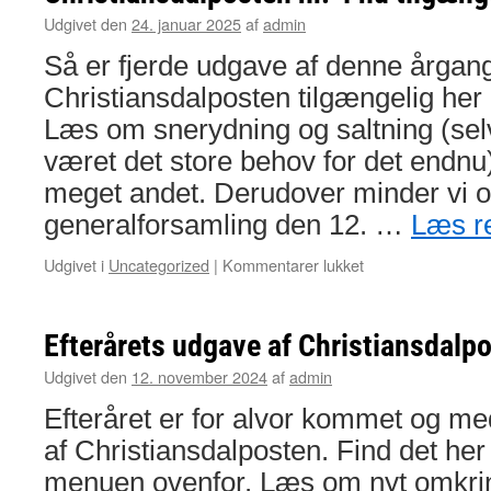
Udgivet den
24. januar 2025
af
admin
Så er fjerde udgave af denne årgan
Christiansdalposten tilgængelig her
Læs om snerydning og saltning (sel
været det store behov for det endnu
meget andet. Derudover minder vi 
generalforsamling den 12. …
Læs r
til
Udgivet i
Uncategorized
|
Kommentarer lukket
Christiansdalpost
nr.
4
Efterårets udgave af Christiansdalp
nu
tilgængelig
Udgivet den
12. november 2024
af
admin
Efteråret er for alvor kommet og m
af Christiansdalposten. Find det her 
menuen ovenfor. Læs om nyt omkrin