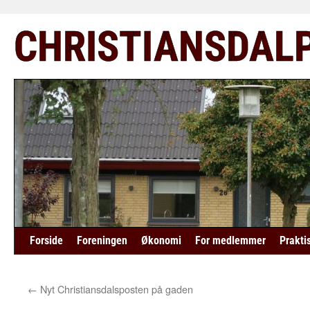
Hop
CHRISTIANSDAL
til
indhold
Forside
Foreningen
Økonomi
For medlemmer
Prakti
←
Nyt Christiansdalsposten på gaden