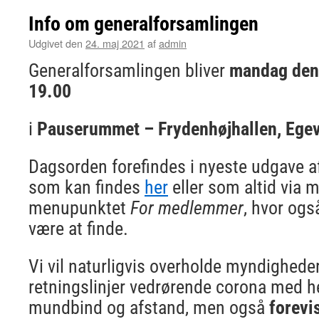
Info om generalforsamlingen
Udgivet den
24. maj 2021
af
admin
Generalforsamlingen bliver
mandag den 
19.00
i
Pauserummet – Frydenhøjhallen, Egevo
Dagsorden forefindes i nyeste udgave a
som kan findes
her
eller som altid via 
menupunktet
For medlemmer
, hvor ogs
være at finde.
Vi vil naturligvis overholde myndighed
retningslinjer vedrørende corona med he
mundbind og afstand, men også
forevi