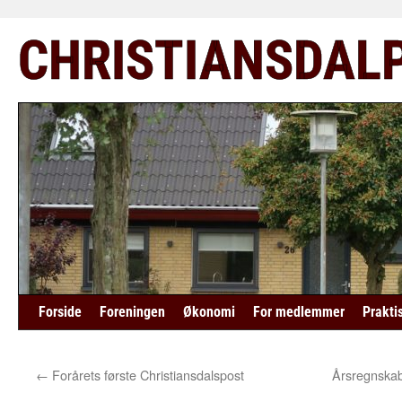
Hop
CHRISTIANSDAL
til
indhold
Forside
Foreningen
Økonomi
For medlemmer
Prakti
←
Forårets første Christiansdalspost
Årsregnskab 